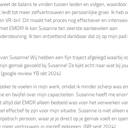
 weet de balans te vinden tussen leiden en volgen, waardoor 
t leidt tot meer zelfvertrouwen en persoonlijke groei. Ik heb 
VR-bril. Dit maakt het proces nog effectiever en intensiev
l met EMDR! Ik kan Susanne ten zeerste aanbevelen aan
dersteuning. Ik ben ontzettend dankbaar dat zij op mijn pad 
n van Susanne! Wij hebben een fijn traject afgelegd waarbij o
mijn gemak gevoeld bij Susanne! Ze kijkt echt naar wat bij jou
 (google review YB okt 2024)
zeker te voelen in mijn werk, omdat ik minder scherp was e
tie en twijfel over mijn capaciteiten. Susanne heeft me eno
 altijd dat EMDR alleen bedoeld was voor het verwerken va
 effectief te zijn voor mijn situatie. Susanne is niet alleen 
atisch persoon, waar je je direct op je gemak voelt en ope
eer meer vertrouwen in mezelf gekregen. (NB sept 2024)