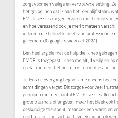
zorgt voor een veilige en vertrouwde setting. Ze
het gevoel heb dat ik aan het roer blijf staan, wa
EMDR sessies mogen ervaren met behulp van een 
en hoe verassend ook, je merkt meteen verschi
iedereen die behoefte heeft aan professionele on
gekomen. (JG google review okt 2024)
Ben heel erg blij met de hulp die ik heb gekrege
EMDR is toegepast! Ik heb me altijd veilig en op 
op dat moment het beste past en wat je aankan.
Tijdens de overgang begon ik me opeens heel on
soms dingen vergat. Dit zorgde voor veel frustra
geholpen met een aantal EMDR-sessies. Ik dacht
grote trauma’s of angsten, maar het bleek ook heel
deskundige therapeut, maar ook een warm en emp
durft te zijn. Dankzij haar begeleiding heb ik w