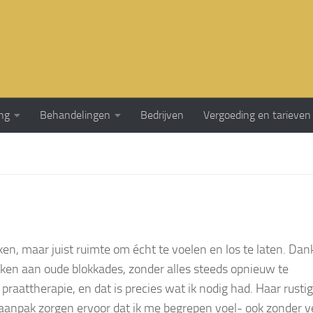
ng
Behandelingen
Bedrijven
Vergoeding en tarieven
ken, maar juist ruimte om écht te voelen en los te laten. Dank
ken aan oude blokkades, zonder alles steeds opnieuw te
raattherapie, en dat is precies wat ik nodig had. Haar rusti
 aanpak zorgen ervoor dat ik me begrepen voel- ook zonder v