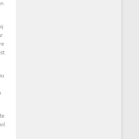
en
ij
ar
re
st
ou
n
te
il.