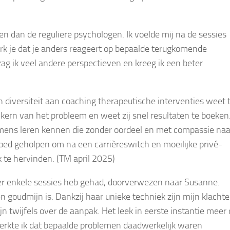
 dan de reguliere psychologen. Ik voelde mij na de sessies
erk je dat je anders reageert op bepaalde terugkomende
zag ik veel andere perspectieven en kreeg ik een beter
 diversiteit aan coaching therapeutische interventies weet 
kern van het probleem en weet zij snel resultaten te boeken
n mens leren kennen die zonder oordeel en met compassie naa
goed geholpen om na een carrièreswitch en moeilijke privé-
k te hervinden. (TM april 2025)
rder enkele sessies heb gehad, doorverwezen naar Susanne.
n goudmijn is. Dankzij haar unieke techniek zijn mijn klacht
n twijfels over de aanpak. Het leek in eerste instantie meer
rkte ik dat bepaalde problemen daadwerkelijk waren