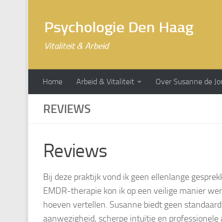
Doorgaan naar inhoud
Home
Arbeid & Vitaliteit
Over Susanne de Jo
REVIEWS
Reviews
Bij deze praktijk vond ik geen ellenlange gesprek
EMDR-therapie kon ik op een veilige manier wer
hoeven vertellen. Susanne biedt geen standaard p
aanwezigheid, scherpe intuïtie en professionele