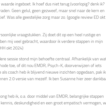
waarde ingeboet. Ik hoef dus niet terug (voorlopig? denk ik?
nraden. Geen gelul, geen gezweef, maar snel naar de kern en
ief. Was alle geestelijke zorg maar zo. (google review ED okt
soonlijke vraagstukken. Zij doet dit op een heel rustige en
en mij veel gebracht, waardoor ik verdere stappen in mijn
 HH okt 2024)
ere sessie stond mijn behoefte centraal. Afhankelijk van wa
de toe, of dit nou EMDR, Psych-K, doorverwijzen of iets
als coach heb ik blijvend nieuwe inzichten opgedaan, pak ik
nnen 2.0 versie van mezelf. Ik ben Susanne hier zeer dankba
ong heb ik, o.a. door middel van EMDR, belangrijke stappen
el kennis, deskundigheid en een groot empatisch vermogen, 