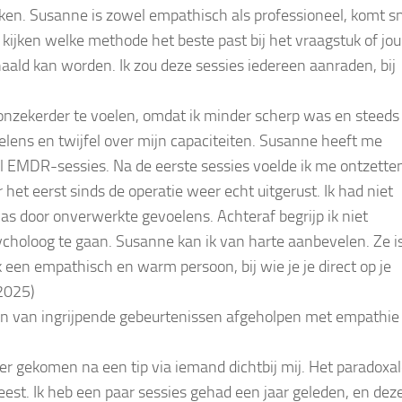
kken. Susanne is zowel empathisch als professioneel, komt s
 kijken welke methode het beste past bij het vraagstuk of jou
haald kan worden. Ik zou deze sessies iedereen aanraden, bij
onzekerder te voelen, omdat ik minder scherp was en steeds
lens en twijfel over mijn capaciteiten. Susanne heeft me
 EMDR-sessies. Na de eerste sessies voelde ik me ontzette
het eerst sinds de operatie weer echt uitgerust. Ik had niet
 was door onverwerkte gevoelens. Achteraf begrijp ik niet
holoog te gaan. Susanne kan ik van harte aanbevelen. Ze i
een empathisch en warm persoon, bij wie je je direct op je
 2025)
ten van ingrijpende gebeurtenissen afgeholpen met empathie
er gekomen na een tip via iemand dichtbij mij. Het paradoxa
eweest. Ik heb een paar sessies gehad een jaar geleden, en dez