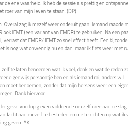
r de ene waarheid. Ik heb de sessie als prettig en ontspann
t roer van mijn leven te staan. (DP)
en. Overal zag ik mezelf weer onderuit gaan.
Iemand raadde m
ook IEMT (een variant van EMDR) te gebruiken.
Na een pa
lij verrast dat EMDR/ IEMT zo snel effect heeft. Een bijzonde
et is nog wat onwennig nu en dan maar ik fiets weer met ru
j zelf te laten benoemen wat ik voel, denk en wat de reden z
 zeer eigenwijs persoontje ben en als iemand mij anders wil
dingen moet benoemen, zonder dat mijn hersens weer een eige
kregen. Dank hiervoor.
eder geval voorlopig even voldoende om zelf mee aan de slag 
aandacht aan mezelf te besteden en me te richten op wat ik w
ting geven. AK