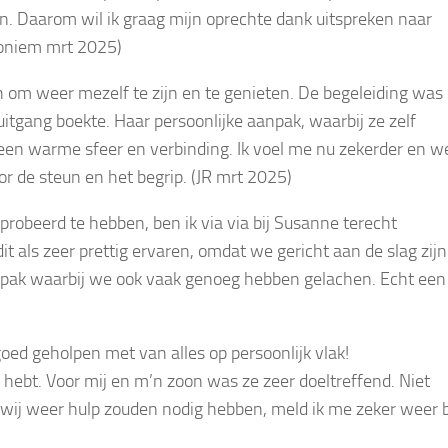
n. Daarom wil ik graag mijn oprechte dank uitspreken naar
noniem mrt 2025)
n om weer mezelf te zijn en te genieten. De begeleiding was
uitgang boekte. Haar persoonlijke aanpak, waarbij ze zelf
 een warme sfeer en verbinding. Ik voel me nu zekerder en w
or de steun en het begrip. (JR mrt 2025)
robeerd te hebben, ben ik via via bij Susanne terecht
it als zeer prettig ervaren, omdat we gericht aan de slag zijn
npak waarbij we ook vaak genoeg hebben gelachen. Echt een
ed geholpen met van alles op persoonlijk vlak!
 hebt. Voor mij en m’n zoon was ze zeer doeltreffend. Niet
 wij weer hulp zouden nodig hebben, meld ik me zeker weer b