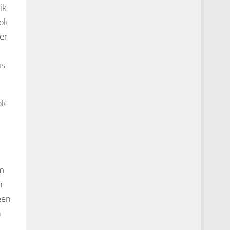
ik
ook
er
is
ok
n
rm
n
een
n