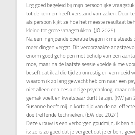
Erg goed begeleid bij mijn persoonlijke vraagstu
tot de kern en heeft verstand van zaken. Door te
als persoon kijkt ze hoe het meeste resultaat be
kleine tot grote vraagstukken. (JO 2025)
Na een ingrijpende operatie begon ik me steeds 
meer dingen vergat. Dit veroorzaakte angstgevoe
enorm goed geholpen met behulp van een aantal
moe, maar na de laatste sessie voelde ik me voor 
beseft dat ik al die tijd zo onrustig en vermoeid
waarom ik zo lang gewacht heb om naar een psyc
niet alleen een deskundige psycholoog, maar ook 
gemak voelt en kwetsbaar durft te zijn. (KW jan
Susanne heeft mij in korte tijd van de na-effec
doeltreffende technieken. (EW dec 2024)
Deze vrouw is een verborgen goudmijn, ik ben hi
is: ze is zo goed dat je vergeet dat je er bent g